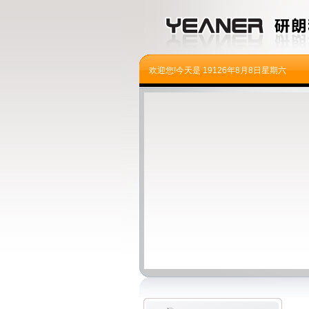
欢迎您!今天是
19126年8月8日星期六