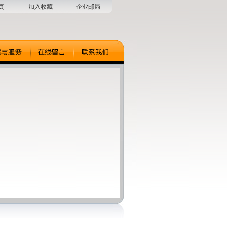
页
加入收藏
企业邮局