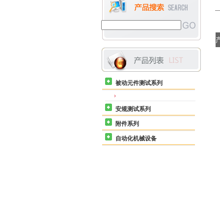
被动元件测试系列
安规测试系列
附件系列
自动化机械设备